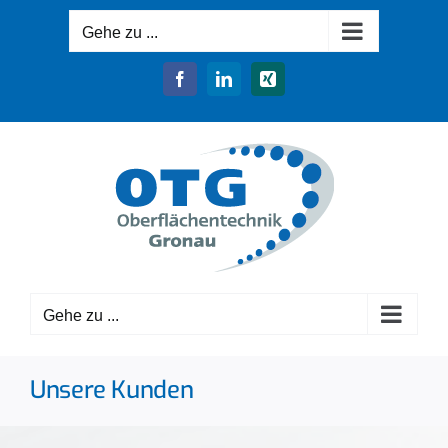
Zum
Gehe zu ...
Inhalt
springen
Facebook
LinkedIn
Xing
Gehe zu ...
Unsere Kunden