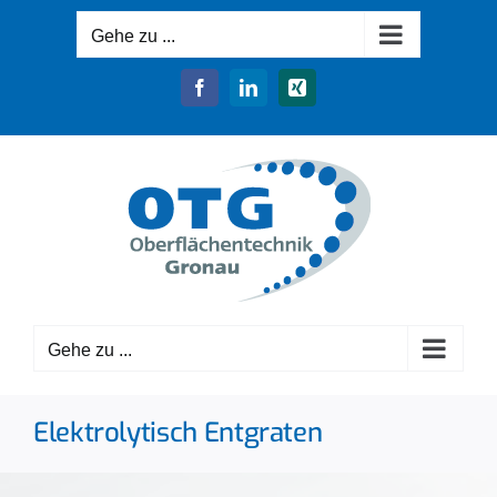
Zum
Gehe zu ...
Inhalt
springen
Facebook
LinkedIn
Xing
Gehe zu ...
Elektrolytisch Entgraten